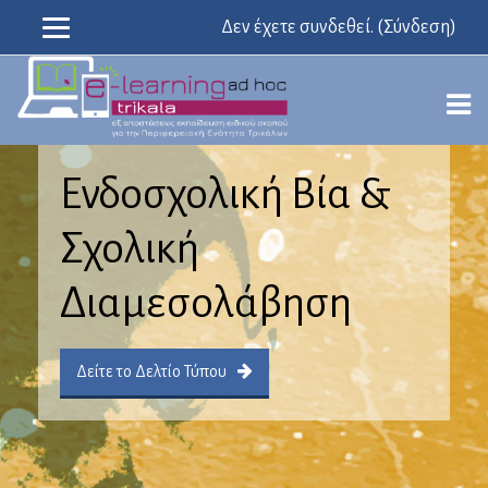
Δεν έχετε συνδεθεί. (
Σύνδεση
)
Μετάβαση
στο
κεντρικό
περιεχόμενο
Ενδοσχολική Βία &
Σχολική
Διαμεσολάβηση
Δείτε το Δελτίο Τύπου