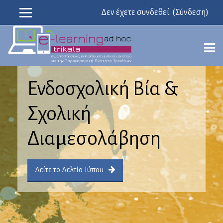
Δεν έχετε συνδεθεί. (
Σύνδεση
)
Μετάβαση
στο
κεντρικό
περιεχόμενο
Ενδοσχολική Βία &
Σχολική
Διαμεσολάβηση
Δείτε το Δελτίο Τύπου