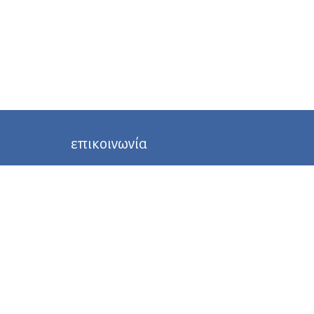
επικοινωνία
Διεύθυνση Δευτεροβάθμιας
Εκπαίδευσης Τρικάλων
Phone: +30 24310 46455
E-mail:
mail@dide.tri.sch.gr