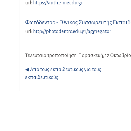
url:
https://auth.e-me.edu.gr
Φωτόδεντρο - Εθνικός Συσσωρευτής Εκπαιδ
url:
http://photodentro.edu.gr/aggregator
Τελευταία τροποποίηση: Παρασκευή, 12 Οκτωβρίου
◀︎ Από τους εκπαιδευτικούς για τους
εκπαιδευτικούς