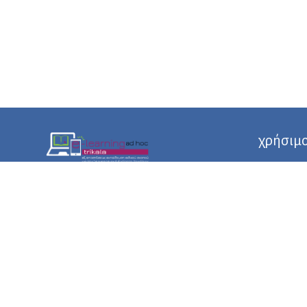
χρήσιμο
Σχετικά με
Εξ Αποστάσεως Ειδικού Σκοπού
Τα Πρόγρα
Επιμόρφωση για την Περιφερειακή Ενότητα
Τρικάλων
Οδηγίες ε
Επικοινωνή