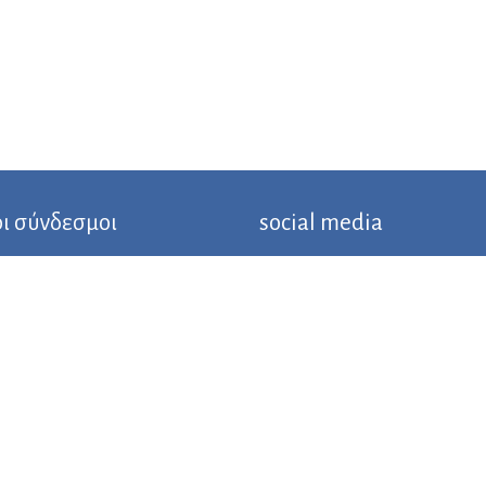
ι σύνδεσμοι
social media
 τη δράση
μματα Σπουδών
γγραφής
στε μαζί μας