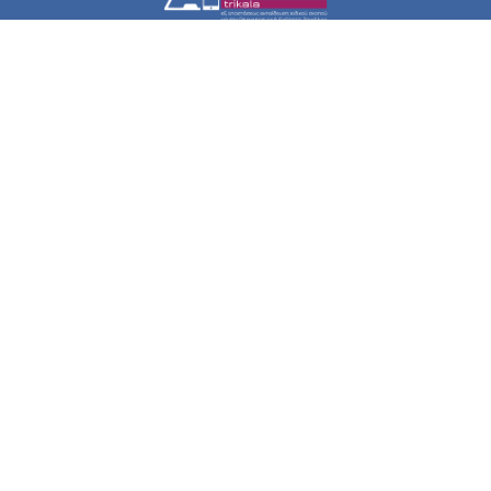
Εξ Αποστάσεως Ειδικού Σκοπού Επιμόρφωση για την
Περιφερειακή Ενότητα Τρικάλων
χρήσιμοι σύνδεσμοι
Σχετικά με τη δράση
Τα Πρόγραμματα Σπουδών
Οδηγίες εγγραφής
Επικοινωνήστε μαζί μας
social media
επικοινωνία
Διεύθυνση Δευτεροβάθμιας Εκπαίδευσης Τρικάλων