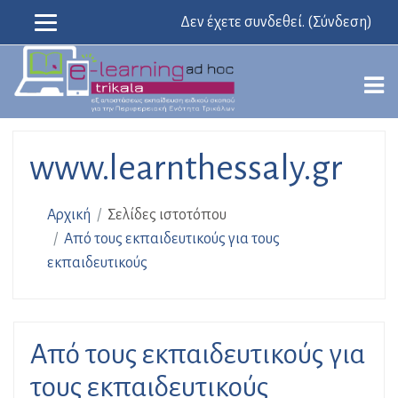
Δεν έχετε συνδεθεί. (
Σύνδεση
)
Μετάβαση
στο
κεντρικό
περιεχόμενο
www.learnthessaly.gr
Αρχική
Σελίδες ιστοτόπου
Από τους εκπαιδευτικούς για τους
εκπαιδευτικούς
Από τους εκπαιδευτικούς για
τους εκπαιδευτικούς