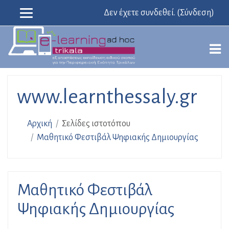
Δεν έχετε συνδεθεί. (
Σύνδεση
)
Μετάβαση
στο
κεντρικό
περιεχόμενο
www.learnthessaly.gr
Αρχική
Σελίδες ιστοτόπου
Μαθητικό Φεστιβάλ Ψηφιακής Δημιουργίας
Μαθητικό Φεστιβάλ
Ψηφιακής Δημιουργίας