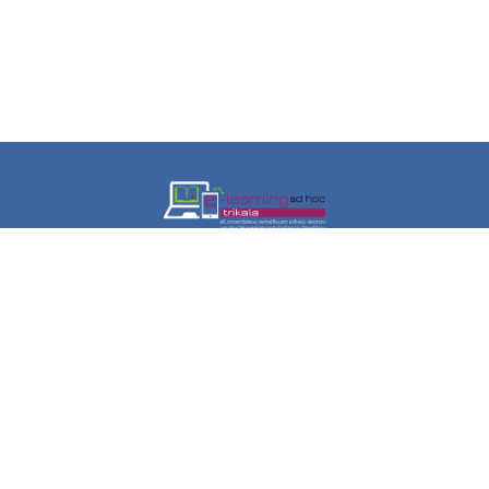
Εξ Αποστάσεως Ειδικού Σκοπού Επιμόρφωση για την
Περιφερειακή Ενότητα Τρικάλων
χρήσιμοι σύνδεσμοι
Σχετικά με τη δράση
Τα Πρόγραμματα Σπουδών
Οδηγίες εγγραφής