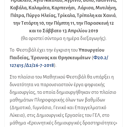
Ηράκλειο, Άγιο Νικόλαο, Αγρίνιο, Βόλο, Ιωάννινα,
Καβάλα, Καλαμάτα, Καρπενήσι, Λάρισα, Μυτιλήνη,
Πάτρα, Πύργο Ηλείας, Τρίκαλα, Τρίπολη και Χανιά
,
την Τετάρτη 10, την Πέμπτη 11, την Παρασκευή 12
και το Σάββατο 13 Απριλίου 2019
(θα οριστεί σύντομα η ημέρα διεξαγωγής).
Το Φεστιβάλ έχει την έγκριση του
Υπουργείου
Παιδείας, Έρευνας και Θρησκευμάτων
(
Φ20.2/
127415 /Δ2/26-7-2018
).
Στο πλαίσιο του Μαθητικού Φεστιβάλ θα υπάρξει η
δυνατότητα να παρουσιαστούν έργα ψηφιακής
δημιουργίας, τα οποία δημιουργήθηκαν στο πλαίσιο
μαθημάτων Πληροφορικής όλων των βαθμίδων
(Δημοτικό, Γυμνάσιο, Γενικό και Επαγγελματικό
Λύκειο), στις Δημιουργικές Εργασίες του ΓΕΛ, στο
μάθημα «Ερευνητικές δημιουργικές δραστηριότητες»