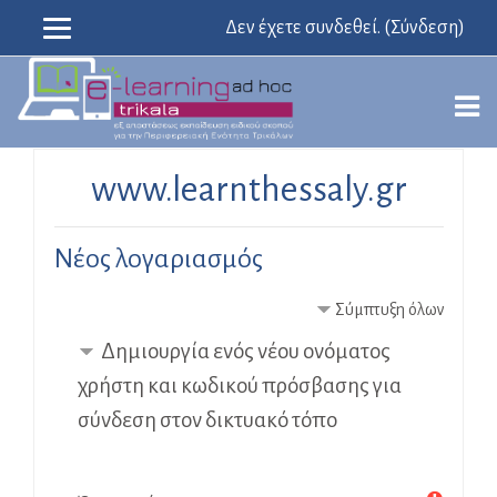
Δεν έχετε συνδεθεί. (
Σύνδεση
)
Μετάβαση
www.learnthessaly.gr
στο
κεντρικό
περιεχόμενο
Νέος λογαριασμός
Σύμπτυξη όλων
Δημιουργία ενός νέου ονόματος
χρήστη και κωδικού πρόσβασης για
σύνδεση στον δικτυακό τόπο